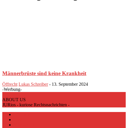
Männerbrüste sind keine Krankheit
Öffrecht
Lukas Schreiber
-
13. September 2024
-Werbung-
ABOUT US
JURios - kuriose Rechtsnachrichten -
Über uns
Team
Mitmachen