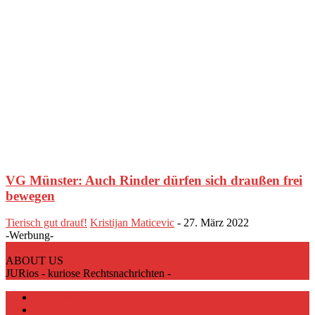
VG Münster: Auch Rinder dürfen sich draußen frei
bewegen
Tierisch gut drauf!
Kristijan Maticevic
-
27. März 2022
-Werbung-
ABOUT US
JURios - kuriose Rechtsnachrichten -
Über uns
Team