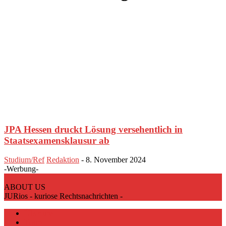
JPA Hessen druckt Lösung versehentlich in
Staatsexamensklausur ab
Studium/Ref
Redaktion
-
8. November 2024
-Werbung-
ABOUT US
JURios - kuriose Rechtsnachrichten -
Über uns
Team