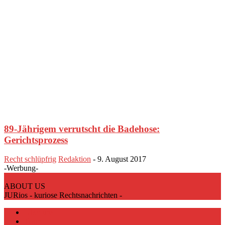
89-Jährigem verrutscht die Badehose:
Gerichtsprozess
Recht schlüpfrig
Redaktion
-
9. August 2017
-Werbung-
ABOUT US
JURios - kuriose Rechtsnachrichten -
Über uns
Team