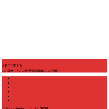
ABOUT US
JURios - kuriose Rechtsnachrichten -
Über uns
Team
Mitmachen
Werben
Impressum
Datenschutz
© https://jurios.de Jurios 2026